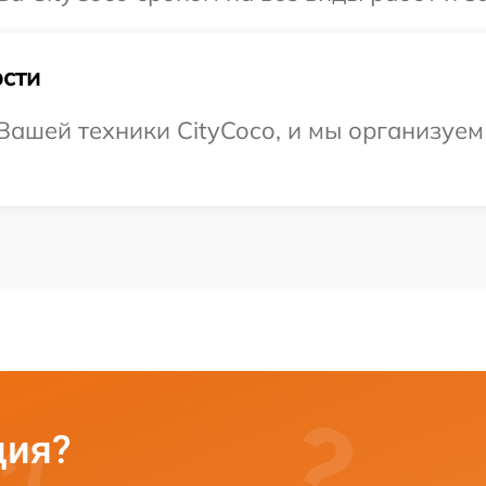
сти
ашей техники CityCoco, и мы организуем 
ция?