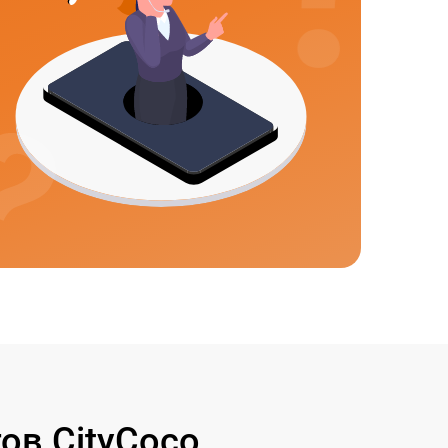
ов CityCoco