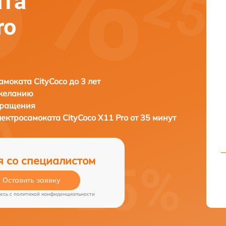
ата
ro
амоката CityCoco до 3 лет
 желанию
бращения
лектросамоката
CityCoco X11 Pro от 35 минут
я со специалистом
Оставить заявку
есь c
политикой конфиденциальности