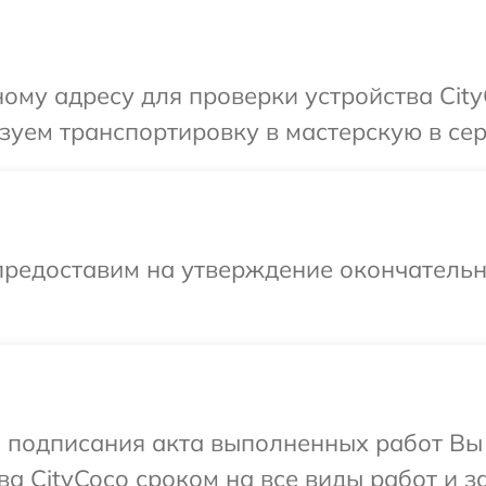
ому адресу для проверки устройства City
уем транспортировку в мастерскую в сер
предоставим на утверждение окончательны
и подписания акта выполненных работ В
а CityCoco сроком на все виды работ и з