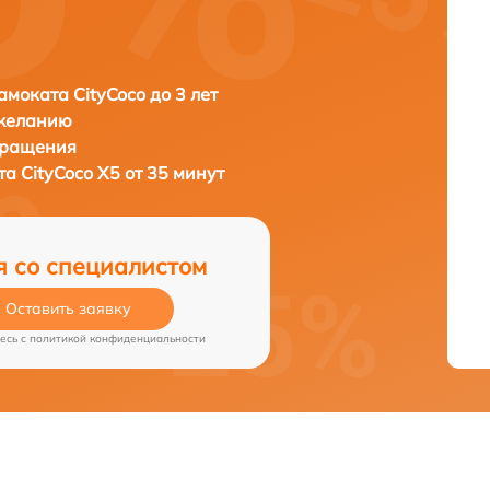
амоката CityCoco до 3 лет
 желанию
бращения
ата
CityCoco X5 от 35 минут
я со специалистом
Оставить заявку
есь c
политикой конфиденциальности