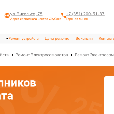
ул. Энгельса, 75
+7 (351) 200-51-37
Адрес сервисного центра CityCoco
Горячая линия
Ремонт устройств
Цена ремонта
Вакансии
Контакт
ойств
Ремонт Электросамокатов
Ремонт Электросам
пников
ата